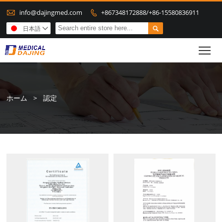

info@dajingmed.com
+867348172888/+86-15580836911


日本語

To
ホーム
>
認定