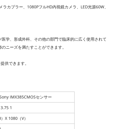
ラカプラー、1080PフルHD内視鏡カメラ、LED光源60W、
ツ医学、形成外科、その他の部門で臨床的に広く使用されて
師のニーズを満たすことができます。
域を提供できます。
9" Sony IMX385CMOSセンサー
 3.75 1
H）X 1080（V）
L