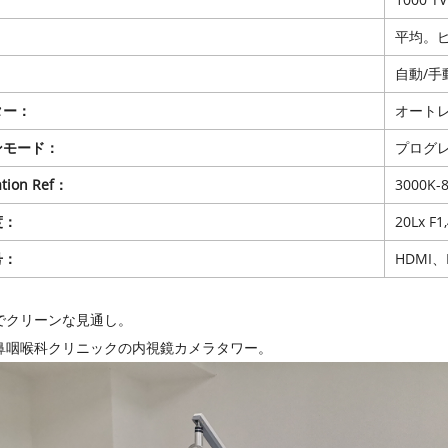
平均。
自動/手
ター：
オートレンジ
ンモード：
プログ
ation Ref：
3000K-
度：
20Lx F1
号：
HDMI、
でクリーンな見通し。
鼻咽喉科クリニックの内視鏡カメラタワー。