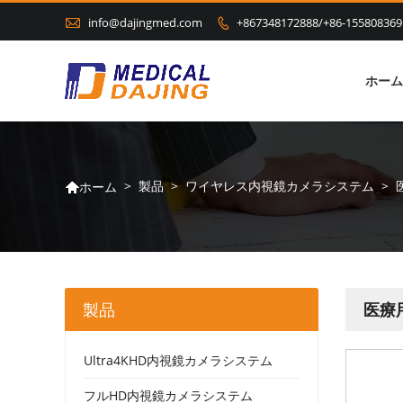

info@dajingmed.com
+867348172888/+86-155808369

ホーム
>
製品
>
ワイヤレス内視鏡カメラシステム
>
ホーム

製品
医療
Ultra4KHD内視鏡カメラシステム
フルHD内視鏡カメラシステム