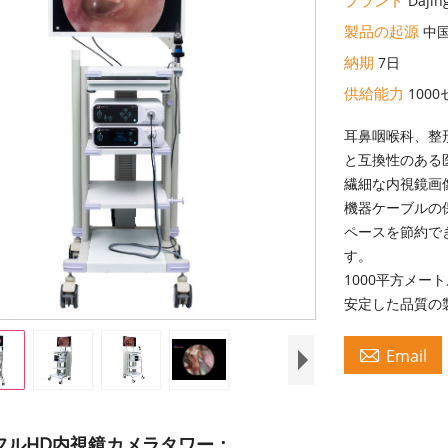
Dajin
製品の起源
中
納期
7日
供給能力
100
耳鼻咽喉科、整
と互換性のある
繊細な内視鏡画像
機器ケーブルの
ペースを節約でき
す。
1000平方メ
安定した品質の

Email
フルHD内視鏡カメラタワー：