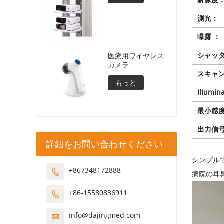
測光：
曝露 ：
シャッ
医療用ワイヤレス
カメラ
スキャ
もっと
IlIumin
最小感
出力信
詳細をお問い合わせください
シンプル
+867348172888

病院の耳
+86-15580836911

info@dajingmed.com
