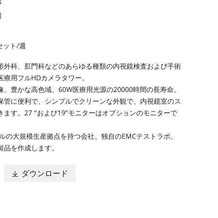
g
国
0セット/週
形外科、肛門科などのあらゆる種類の内視鏡検査および手術
医療用フルHDカメラタワー。
、豊かな高色域、60W医療用光源の20000時間の長寿命。
保管に便利で、シンプルでクリーンな外観で、内視鏡室のス
ます。27 "および19"モニターはオプションのモニターで
ートルの大規模生産拠点を持つ会社、独自のEMCテストラボ、
製品を作成します。
ダウンロード
