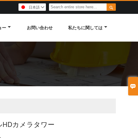

日本語

ョー
お問い合わせ
私たちに関しては

ルHDカメラタワー