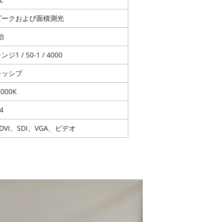
ピークおよび面積測光
動
1 / 50-1 / 4000
レッシブ
8000K
,4
DVI、SDI、VGA、ビデオ