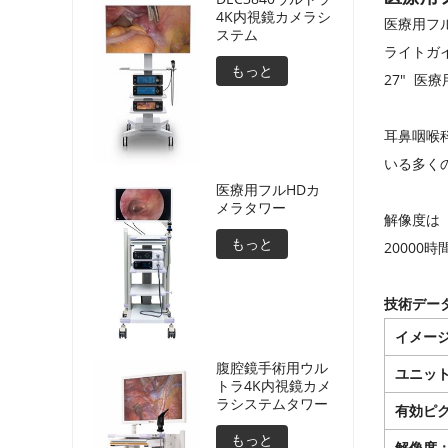
4K内視鏡カメラシ
医療用フル
ステム
ライトガ
もっと
27" 
耳鼻咽喉
いる多く
医療用フルHDカ
メラタワー
解像度は（
もっと
20000
技術デー
イメー
腹腔鏡手術用ウル
ユニッ
トラ4K内視鏡カメ
ラシステムタワー
有効ピ
もっと
解像度