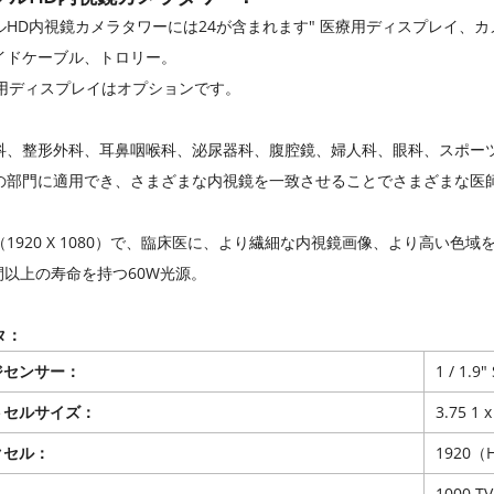
HD内視鏡カメラタワーには24が含まれます" 医療用ディスプレイ、カメ
イドケーブル、トロリー。
医療用ディスプレイはオプションです。
科、整形外科、耳鼻咽喉科、泌尿器科、腹腔鏡、婦人科、眼科、スポー
の部門に適用でき、さまざまな内視鏡を一致させることでさまざまな医
1920 X 1080）で、臨床医に、より繊細な内視鏡画像、より高い色
時間以上の寿命を持つ60W光源。
タ：
ジセンサー：
1 / 1.
トセルサイズ：
3.75 1 x
クセル：
1920（
：
1000 TV