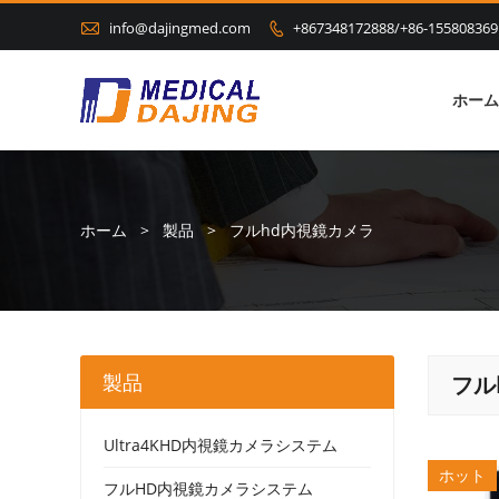

info@dajingmed.com
+867348172888/+86-155808369

ホーム
ホーム
>
製品
>
フルhd内視鏡カメラ
製品
フル
Ultra4KHD内視鏡カメラシステム
ホット
フルHD内視鏡カメラシステム