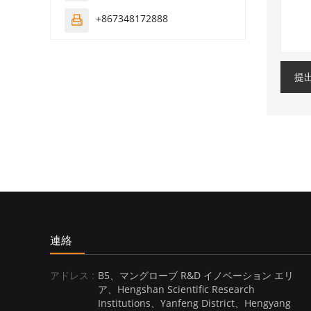
+867348172888

提
連絡
アドレス :
B5、マングローブ R&D イノベーション エリ
ア、Hengshan Scientific Research
Institutions、Yanfeng District、Hengyang