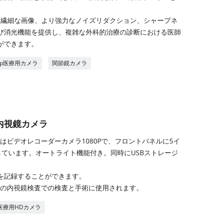
80）は、繊細な画像、より強力なノイズリダクション、シャープネ
び消光機能を提供し、複雑な外科的治療の診断における医師
ができます。
80p医療用カメラ
関節鏡カメラ
内視鏡カメラ
はビデオレコーダーカメラ1080Pで、フロントパネルに5イ
搭載しています。オートライト機能付き。同時にUSBストレージ
を記録することができます。
類の内視鏡検査での検査と手術に使用されます。
医療用HDカメラ