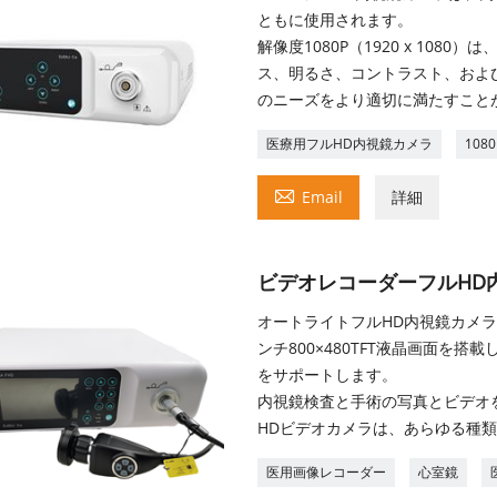
ともに使用されます。
解像度1080P（1920 x 10
ス、明るさ、コントラスト、およ
のニーズをより適切に満たすこと
医療用フルHD内視鏡カメラ
10

Email
詳細
ビデオレコーダーフルHD
オートライトフルHD内視鏡カメラ
ンチ800×480TFT液晶画面を
をサポートします。
内視鏡検査と手術の写真とビデオ
HDビデオカメラは、あらゆる種
医用画像レコーダー
心室鏡