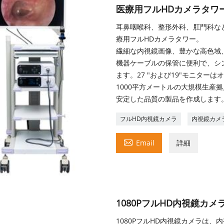
医療用フルHDカメラタワ
耳鼻咽喉科、整形外科、肛門科な
療用フルHDカメラタワー。
繊細な内視鏡画像、豊かな高色域、
機器ケーブルの保管に便利で、シ
ます。27 "および19"モニター
1000平方メートルの大規模生産
安定した品質の製品を作成します
フルHD内視鏡カメラ
内視鏡カメ

Email
詳細
1080PフルHD内視鏡カメ
1080PフルHD内視鏡カメラは