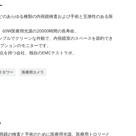
ー
どのあらゆる種類の内視鏡検査および手術と互換性のある医
60W医療用光源の20000時間の長寿命。
ンプルでクリーンな外観で、内視鏡室のスペースを節約でき
はオプションのモニターです。
拠点を持つ会社、独自のEMCテストラボ、
。
ラタワー
医療用カメラ
ラ
、内視鏡の検査と手術のために医療用光源、医療用トロリーと