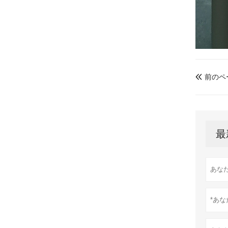
前のペ

最