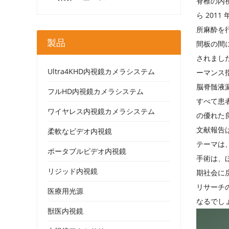
脊椎の内視
ら 201
所麻酔を
製品
間板の間
されました
Ultra4KHD内視鏡カメラシステム
ーマンス
脳脊髄液
フルHD内視鏡カメラシステム
すべて患者
ワイヤレス内視鏡カメラシステム
の優れた
文献報告
柔軟なビデオ内視鏡
テーマは
ポータブルビデオ内視鏡
手術は、
リジッド内視鏡
期社会に
リサーチ
医療用光源
なるでし
獣医内視鏡