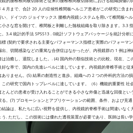
鏡的腰椎椎間板切除術と従来の腰椎椎間板切除術における組織損傷の比較。(2)
1 年 4 月まで、合計 20 人の症候性椎間板ヘルニア患者がこの研究に含ま
行い、ドイツの ジョイマックス 腰椎内視鏡システムを用いて椎間板ヘル
に小さな窓を開けて、椎間板と剥離した髄核組織を取り除きます。3.3 指
。3.4 統計的手法 SPSS13 . 0統計ソフトウェアパッケージを統計分析に
指標 (契約で要求される主要なパフォーマンス指標と実際のパフォーマン
漏出、切開感染などの重篤な合併症はなかったが、内視鏡群の 1 例は神
は治癒し、退院しました。. (4) 国内外の類似技術との比較。現在、こ
良好な率で、国内の先進レベルに達しています。内視鏡的脊椎手術と従
はありません。(5) 結果の創造性と進歩。組織への 2 つの外科的方法
、この研究で国内トップレベルに達しています。（6）機能的重要性 社
ほとんどの患者が受け入れることができる小さな外傷と迅速な回復とい
戻る。(7) プロモーションとアプリケーションの範囲、条件、および見
の結論は、私たちに広い視野を提供し、内視鏡的脊椎手術は間違いなく
ょう. ただし、この技術には優れた透視装置が必要であり、医師は長い