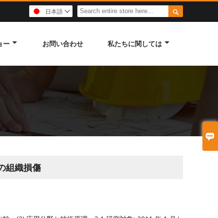

日本語

ョー
お問い合わせ
私たちに関しては

の組織損傷