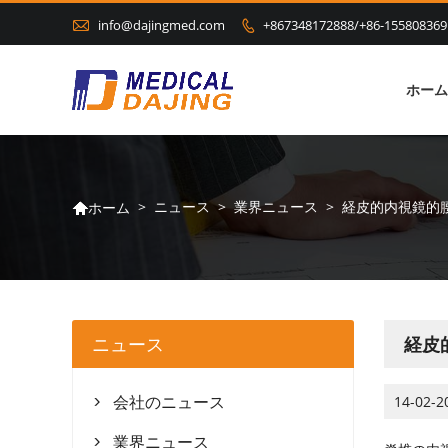

info@dajingmed.com
+867348172888/+86-155808369

ホーム
>
ニュース
>
業界ニュース
>
経皮的内視鏡的
ホーム

ニュース
経皮
会社のニュース
14-02-2

業界ニュース
