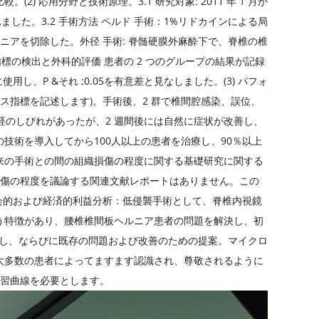
 応用分野と技術原理。3.1 研究対象: 2011 年 1 月か
れました。3.2 手術方法 ペルド 手術：1%リドカインによる局
ニアを切除した。外径 手術: 脊髄硬膜外麻酔下で、脊椎の椎
標の検出と外科的評価 患者の 2 つのグループの結果が記録
使用し、P &それ ;0.05を有意差と見なしました。(3) パフォ
ス指標を記述します)。手術後、2 群で椎間腔感染、誤位、
経のしびれがあったが、2 週間後には自然に症状が改善し、
の技術を導入してから100人以上の患者を治療し、90％以上
来の手術との間の組織損傷の程度に関する基礎研究に関する
の損傷の程度を議論する関連文献レポートはありません。この
会的および経済的利益分析：低侵襲手術として、脊椎内視鏡
う特徴があり、腰椎椎間板ヘルニア患者の問題を解決し、初
通し、ならびに既存の問題および改善のための提案。マイクロ
大多数の患者によってますます認識され、尊敬されるように
学習曲線を必要とします。